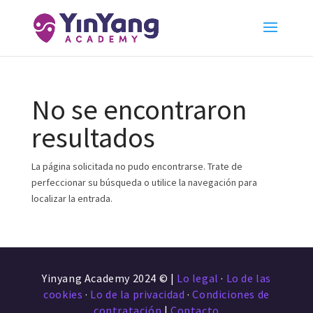
No se encontraron
resultados
La página solicitada no pudo encontrarse. Trate de
perfeccionar su búsqueda o utilice la navegación para
localizar la entrada.
Yinyang Academy 2024 © |
Lo legal
·
Lo de las
cookies
·
Lo de la privacidad
·
Condiciones de
contratación
|
Contacto