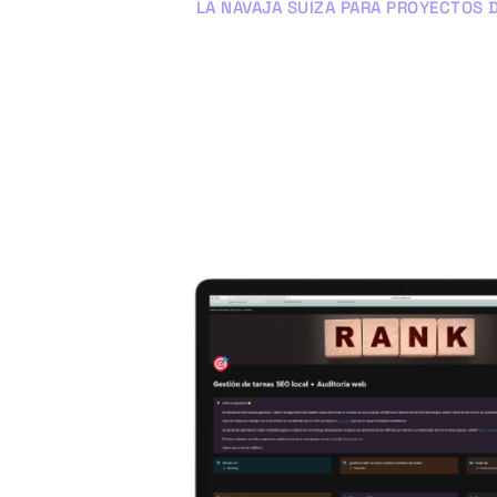
LA NAVAJA SUIZA PARA PROYECTOS 
Gestor de ta
Esta herramienta es muy útil para llevar 
progreso en tus proyectos de SEO loca
de que se están cumpliendo todas las t
para mejorar su posicionam