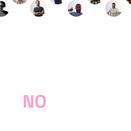
sto
NO
es un cu
de SEO local