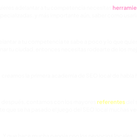
uieres adelantar a tu competencia necesitas
herramie
pecializadas, y más importante aún, saber como usarl
elantar a tu competencia te sabe a poco y lo que quie
ar tu ciudad, entonces necesitas rodearte de los me
 creamos la primera academia de SEO local de habla 
s después, contamos con los mayores
referentes
del 
te que se ha pasado el juego del SEO local muchas ve
Y que hace mucha
panoja
con los negocios locales.