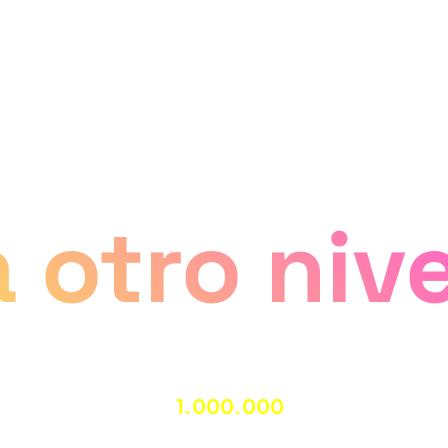
SEO local
a otro nive
España hay más de
1.000.000
de negocios loca