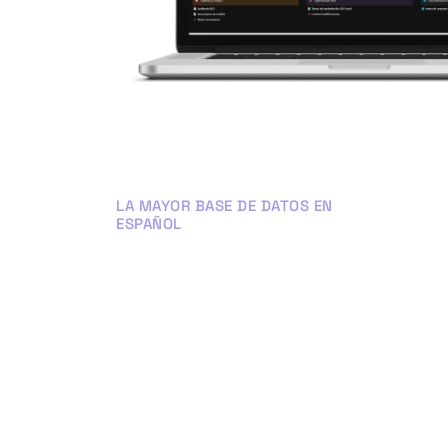
LA MAYOR BASE DE DATOS EN
ESPAÑOL
El HUB de
Citaciones
Encuentra las mejores citaciones
para potenciar tus rankings en
Google y Google Maps.