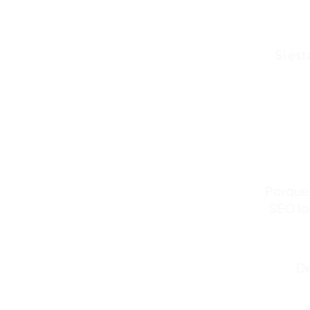
Si est
Porque 
SEO loc
De