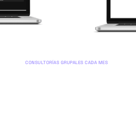
CONSULTORÍAS GRUPALES CADA MES
El FAQ + Fucker
La última semana de cada mes nos
reunimos en grupos reducidos para
hacer consultorías grupales y
resolver las dudas que tengas sobre
tus proyectos de SEO local