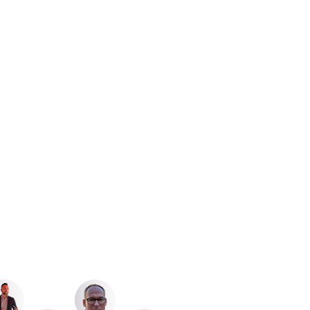
le y
ientes.
s son nuestros unicornios 🦄