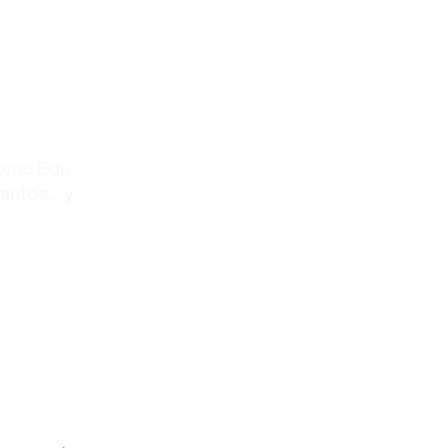
 como Edu
Cantos… y