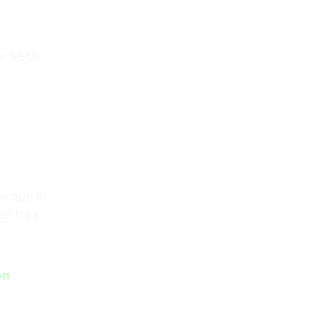
 de SEO
s que el
en tres.
ón
.