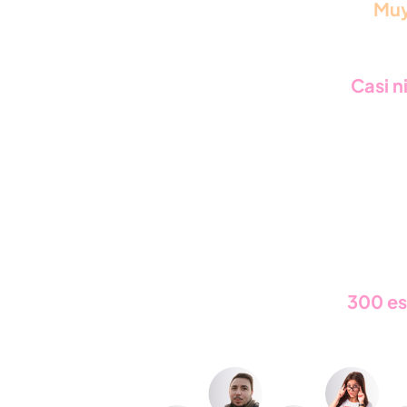
Muy
Casi n
Formamos a más de
300 es