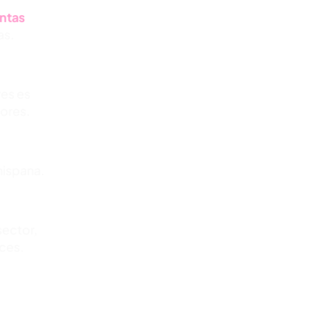
ntas
as.
res es
jores.
hispana.
sector,
ces.