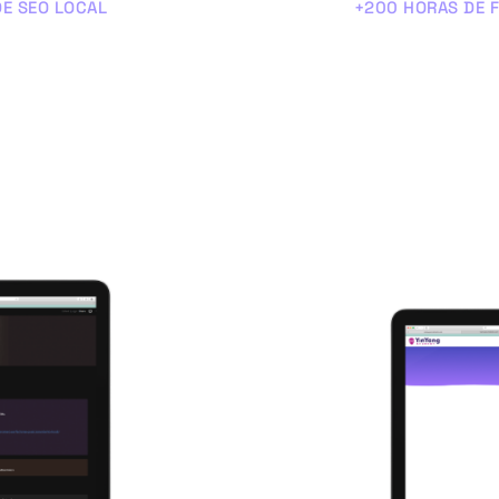
DE SEO LOCAL
+200 HORAS DE 
reas
Cur
un
seguimiento del
l
y así, asegurarte
La formación que
areas necesarias
un pony digital y
iento.
verificar, posici