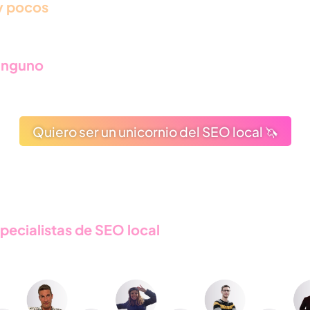
 pocos
saben cómo llegar a 1º posición en Goog
Maps.
inguno
sabe como convertir esa visibilidad en cl
Quiero ser un unicornio del SEO local 🦄
pecialistas de SEO local
de todo el mundo. Ello