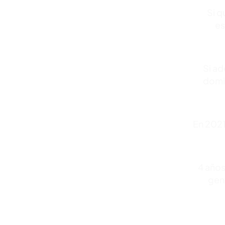
Si q
es
Si ad
domin
En 2021
4 año
gen