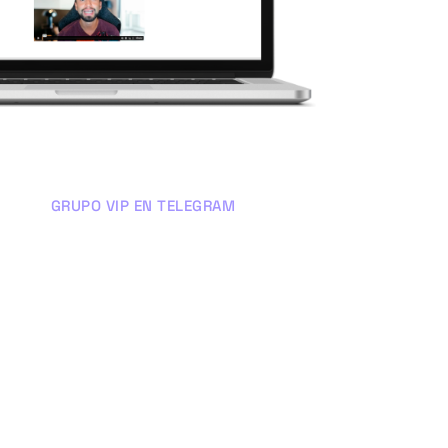
GRUPO VIP EN TELEGRAM
Comunidad
privada
Únete a nuestro grupo de Telegram
para participar en debates, charlas y
tips de SEO local.