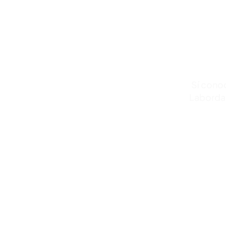
Sí conoc
Laborda,