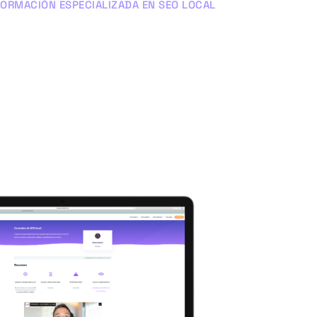
FORMACIÓN ESPECIALIZADA EN SEO LOCAL
sos y talleres
prácticos
 hará que dejes de hacer las cosas como
 aprendas las mejores técnicas para
crear,
onar y vender con tu ficha de negocio y tu
página web
.