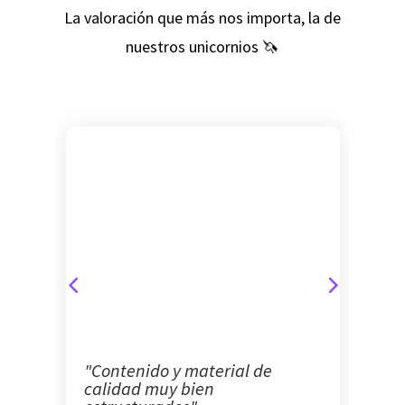
La valoración que más nos importa, la de
nuestros unicornios 🦄
en
"Contenido y material de
"N
calidad muy bien
Yo