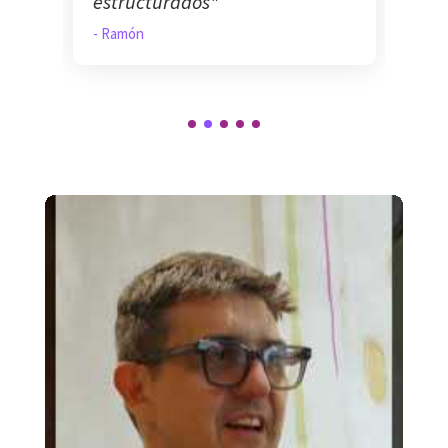
estructurados"
- 
- Ramón