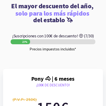
El mayor descuento del año, 
solo para los más rápidos 
del establo 🦄
¡Suscripciones con 100€ de descuento! 🤑 (7/30)
23%
23%
Precios impuestos incluidos*
Pony 🐴 | 6 meses
¡100€ DE DESCUENTO!
(P.V.P: 250€)