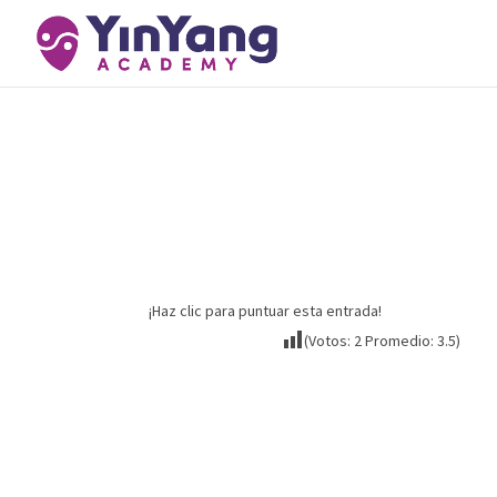
Manejo de la informació
leads | Lección 3
¡Haz clic para puntuar esta entrada!
(Votos:
2
Promedio:
3.5
)