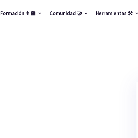
Formación 👨‍🏫
Comunidad 🤝
Herramientas 🛠️
n por tipo de venta de