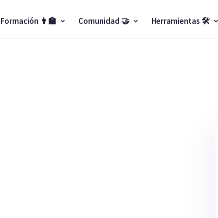
Formación 👨‍🏫
Comunidad 🤝
Herramientas 🛠️
un consultor de SEO