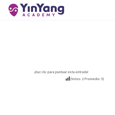
Kit de herramientas de 
local | Lección 9
¡Haz clic para puntuar esta entrada!
(Votos:
2
Promedio:
5
)