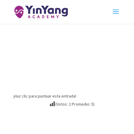
Keyword Research:
Estructura y Contenido |
Lección 3
¡Haz clic para puntuar esta entrada!
(Votos:
2
Promedio:
5
)