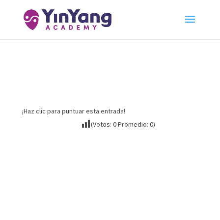
Intenciones de búsqueda
locales | Lección 2
¡Haz clic para puntuar esta entrada!
(Votos:
0
Promedio:
0
)